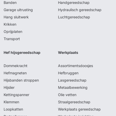
Banden
Handgereedschap
Garage uitrusting
Hydraulisch gereedschap
Hang sluitwerk
Luchtgereedschap
Krikken
Oprijplaten
Transport
Hef hijsgereedschap
Werkplaats
Dommekracht
Assortimentsdoosjes
Hefmagneten
Hefbruggen
Hijsbanden stroppen
Lasgereedschap
Hijslier
Metaalbewerking
Kettingspanner
Olie vetten
Klemmen
Straalgereedschap
Loopkatten
Werkplaats gereedschap