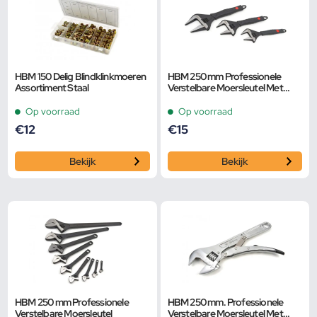
HBM 150 Delig Blindklinkmoeren
HBM 250 mm Professionele
Assortiment Staal
Verstelbare Moersleutel Met
Extra Groot Bereik en Extra
Smalle Bek
Op voorraad
Op voorraad
€
12
€
15
Bekijk
Bekijk
HBM 250 mm Professionele
HBM 250 mm. Professionele
Verstelbare Moersleutel
Verstelbare Moersleutel Met