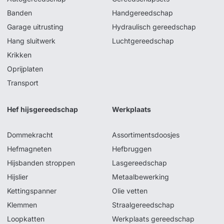
Banden
Handgereedschap
Garage uitrusting
Hydraulisch gereedschap
Hang sluitwerk
Luchtgereedschap
Krikken
Oprijplaten
Transport
Hef hijsgereedschap
Werkplaats
Dommekracht
Assortimentsdoosjes
Hefmagneten
Hefbruggen
Hijsbanden stroppen
Lasgereedschap
Hijslier
Metaalbewerking
Kettingspanner
Olie vetten
Klemmen
Straalgereedschap
Loopkatten
Werkplaats gereedschap