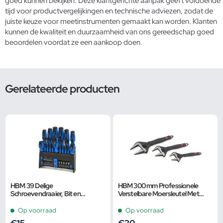
goed kunnen bekijken. Deze klantgerichte aanpak geeft voldoende
tijd voor productvergelijkingen en technische adviezen, zodat de
juiste keuze voor meetinstrumenten gemaakt kan worden. Klanten
kunnen de
kwaliteit en duurzaamheid
van ons gereedschap goed
beoordelen voordat ze een aankoop doen.
Gerelateerde producten
HBM 39 Delige
HBM 300 mm Professionele
Schroevendraaier, Bit en
Verstelbare Moersleutel Met
Dopsleutelset
Extra Groot Bereik en Extra
Smalle Bek
Op voorraad
Op voorraad