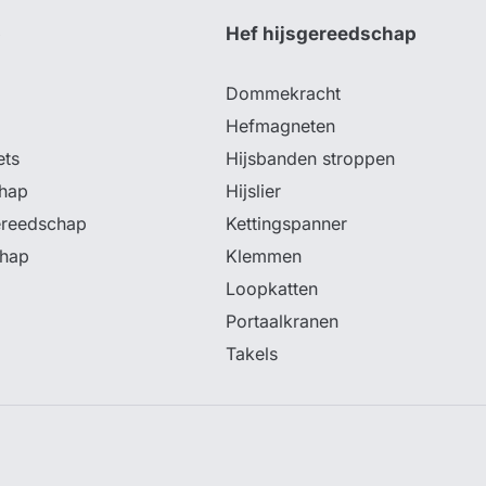
p
Hef hijsgereedschap
Dommekracht
Hefmagneten
ets
Hijsbanden stroppen
hap
Hijslier
ereedschap
Kettingspanner
chap
Klemmen
Loopkatten
Portaalkranen
Takels