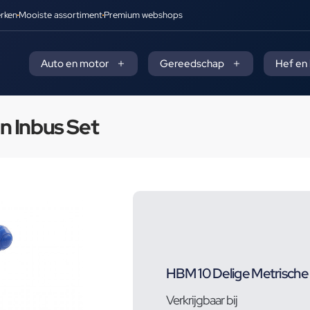
rken
Mooiste assortiment
Premium webshops
Auto en motor
Gereedschap
Hef en
n Inbus Set
HBM 10 Delige Metrische
Verkrijgbaar bij