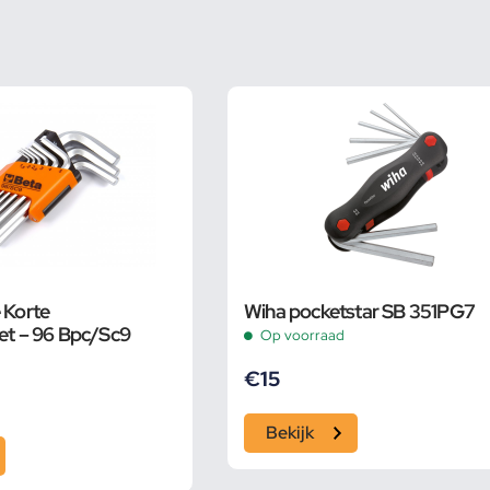
 Korte
Wiha pocketstar SB 351PG7
set – 96 Bpc/Sc9
Op voorraad
€
15
Bekijk