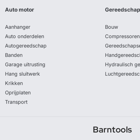
Auto motor
Gereedscha
Aanhanger
Bouw
Auto onderdelen
Compressoren
Autogereedschap
Gereedschaps
Banden
Handgereedsc
Garage uitrusting
Hydraulisch g
Hang sluitwerk
Luchtgereeds
Krikken
Oprijplaten
Transport
Barntools