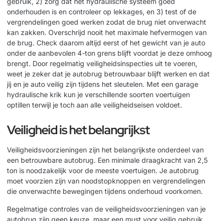
gebruik, 2) zorg dat het hydraulische systeem goed
onderhouden is en controleer op lekkages, en 3) test of de
vergrendelingen goed werken zodat de brug niet onverwacht
kan zakken. Overschrijd nooit het maximale hefvermogen van
de brug. Check daarom altijd eerst of het gewicht van je auto
onder de aanbevolen 4-ton grens blijft voordat je deze omhoog
brengt. Door regelmatig veiligheidsinspecties uit te voeren,
weet je zeker dat je autobrug betrouwbaar blijft werken en dat
jij en je auto veilig zijn tijdens het sleutelen. Met een
garage
hydraulische krik
kun je verschillende soorten voertuigen
optillen terwijl je toch aan alle veiligheidseisen voldoet.
Veiligheid is het belangrijkst
Veiligheidsvoorzieningen zijn het belangrijkste onderdeel van
een betrouwbare autobrug. Een minimale draagkracht van 2,5
ton is noodzakelijk voor de meeste voertuigen. Je autobrug
moet voorzien zijn van noodstopknoppen en vergrendelingen
die onverwachte bewegingen tijdens onderhoud voorkomen.
Regelmatige controles van de veiligheidsvoorzieningen van je
autobrug zijn geen keuze, maar een must voor veilig gebruik.