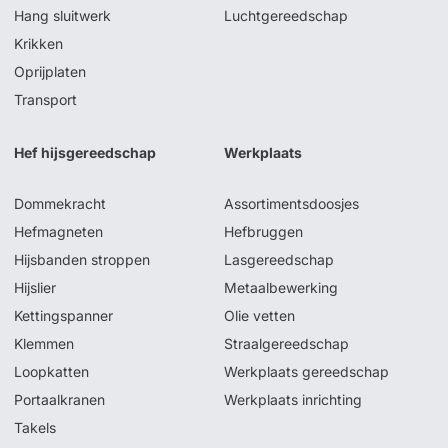
Hang sluitwerk
Luchtgereedschap
Krikken
Oprijplaten
Transport
Hef hijsgereedschap
Werkplaats
Dommekracht
Assortimentsdoosjes
Hefmagneten
Hefbruggen
Hijsbanden stroppen
Lasgereedschap
Hijslier
Metaalbewerking
Kettingspanner
Olie vetten
Klemmen
Straalgereedschap
Loopkatten
Werkplaats gereedschap
Portaalkranen
Werkplaats inrichting
Takels