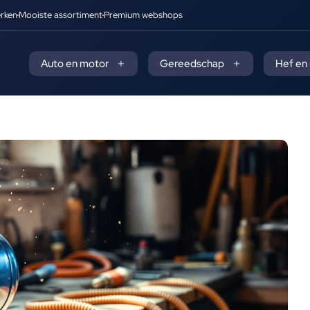
rken
Mooiste assortiment
Premium webshops
Auto en motor
Gereedschap
Hef en