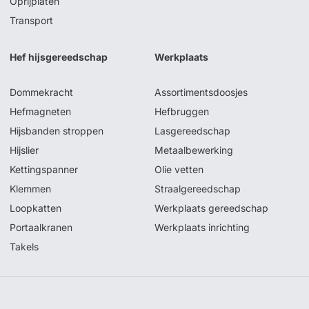
Oprijplaten
Transport
Hef hijsgereedschap
Werkplaats
Dommekracht
Assortimentsdoosjes
Hefmagneten
Hefbruggen
Hijsbanden stroppen
Lasgereedschap
Hijslier
Metaalbewerking
Kettingspanner
Olie vetten
Klemmen
Straalgereedschap
Loopkatten
Werkplaats gereedschap
Portaalkranen
Werkplaats inrichting
Takels