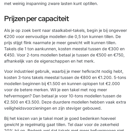
met weinig inspanning zware lasten kunt optillen.
Prijzen per capaciteit
Als je op zoek bent naar staalkabel-takels, begin je bij ongeveer
€200 voor eenvoudige modellen die 0,5 ton kunnen tillen. De
prijs stijgt flink naarmate je meer gewicht wilt kunnen tillen.
Takels die 1 ton aankunnen, kosten meestal tussen de €300 en
€450. Voor 2-tons modellen betaal je tussen de €500 en €750,
afhankelijk van de eigenschappen en het merk.
Voor industrieel gebruik, waarbij je meer hefkracht nodig hebt,
kosten 3-tons takels meestal tussen de €800 en €1.200. 5-tons
modellen beginnen bij €1.500 en kunnen oplopen tot €2.000
voor de betere merken. Wil je een takel met nog meer
hefvermogen? Dan betaal je voor 10-tons modellen tussen de
€2.500 en €3.500. Deze duurdere modellen hebben vaak extra
veiligheidsvoorzieningen en zijn steviger gebouwd.
Bij het kiezen van je takel moet je goed bedenken hoeveel
gewicht je regelmatig gaat tillen. Tel daar voor de zekerheid
20% bij op. Bedenk wel dat takels met meer hefvermogen niet