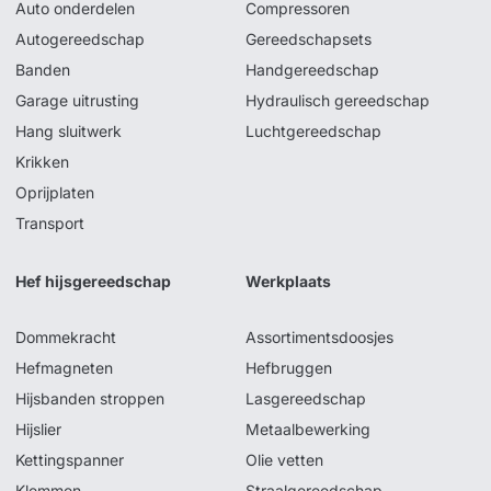
Auto onderdelen
Compressoren
Autogereedschap
Gereedschapsets
Banden
Handgereedschap
Garage uitrusting
Hydraulisch gereedschap
Hang sluitwerk
Luchtgereedschap
Krikken
Oprijplaten
Transport
Hef hijsgereedschap
Werkplaats
Dommekracht
Assortimentsdoosjes
Hefmagneten
Hefbruggen
Hijsbanden stroppen
Lasgereedschap
Hijslier
Metaalbewerking
Kettingspanner
Olie vetten
Klemmen
Straalgereedschap