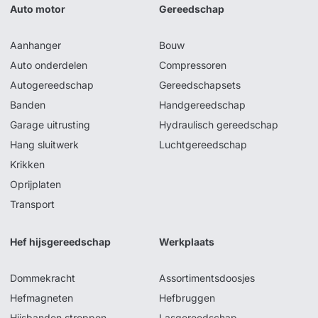
Auto motor
Gereedschap
Aanhanger
Bouw
Auto onderdelen
Compressoren
Autogereedschap
Gereedschapsets
Banden
Handgereedschap
Garage uitrusting
Hydraulisch gereedschap
Hang sluitwerk
Luchtgereedschap
Krikken
Oprijplaten
Transport
Hef hijsgereedschap
Werkplaats
Dommekracht
Assortimentsdoosjes
Hefmagneten
Hefbruggen
Hijsbanden stroppen
Lasgereedschap