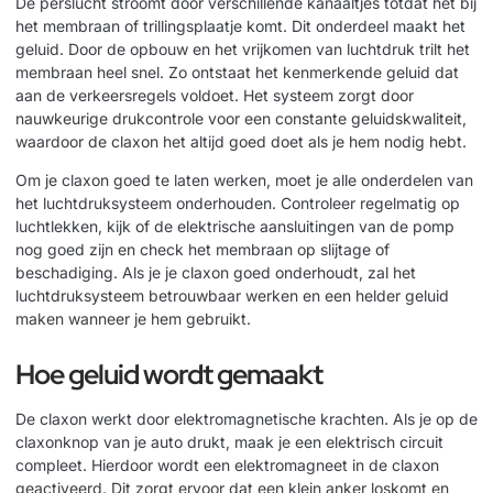
De perslucht stroomt door verschillende kanaaltjes totdat het bij
het membraan of trillingsplaatje komt. Dit onderdeel maakt het
geluid. Door de opbouw en het vrijkomen van luchtdruk trilt het
membraan heel snel. Zo ontstaat het kenmerkende geluid dat
aan de verkeersregels voldoet. Het systeem zorgt door
nauwkeurige drukcontrole voor een constante geluidskwaliteit,
waardoor de claxon het altijd goed doet als je hem nodig hebt.
Om je claxon goed te laten werken, moet je alle onderdelen van
het luchtdruksysteem onderhouden. Controleer regelmatig op
luchtlekken, kijk of de elektrische aansluitingen van de pomp
nog goed zijn en check het membraan op slijtage of
beschadiging. Als je je claxon goed onderhoudt, zal het
luchtdruksysteem betrouwbaar werken en een helder geluid
maken wanneer je hem gebruikt.
Hoe geluid wordt gemaakt
De claxon werkt door elektromagnetische krachten. Als je op de
claxonknop van je auto drukt, maak je een elektrisch circuit
compleet. Hierdoor wordt een elektromagneet in de claxon
geactiveerd. Dit zorgt ervoor dat een klein anker loskomt en