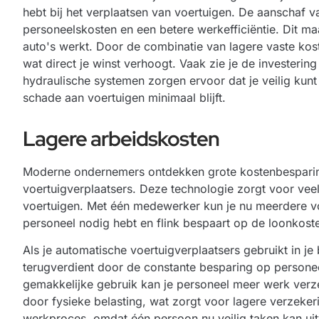
hebt bij het verplaatsen van voertuigen. De aanschaf v
personeelskosten en een betere werkefficiëntie. Dit ma
auto's werkt. Door de combinatie van lagere vaste kos
wat direct je winst verhoogt. Vaak zie je de investerin
hydraulische systemen
zorgen ervoor dat je veilig kunt
schade aan voertuigen minimaal blijft.
Lagere arbeidskosten
Moderne ondernemers ontdekken grote kostenbesparin
voertuigverplaatsers. Deze technologie zorgt voor veel
voertuigen. Met één medewerker kun je nu meerdere vo
personeel nodig hebt en flink bespaart op de loonkost
Als je automatische voertuigverplaatsers gebruikt in je b
terugverdient door de constante besparing op personeel
gemakkelijke gebruik kan je personeel meer werk verzet
door fysieke belasting, wat zorgt voor lagere verzeker
werkproces, omdat één persoon nu veilig taken kan u