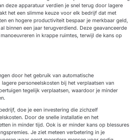
an deze apparatuur verdien je snel terug door lagere
akt het een slimme keuze voor elk bedrijf dat met
ten en hogere productiviteit bespaar je merkbaar geld,
g al binnen een jaar terugverdiend. Deze
geavanceerde
 manoeuvreren in krappe ruimtes, terwijl de kans op
gen door het gebruik van automatische
 lagere personeelskosten bij het verplaatsen van
ertuigen tegelijk verplaatsen, waardoor je minder
en.
edrijf, doe je een investering die zichzelf
skosten. Door de snelle installatie en het
ten in minder tijd. Ook is er minder kans op blessures
ingspremies. Je ziet meteen verbetering in je
itvoeren waar eerst meerdere mensen voor nodig