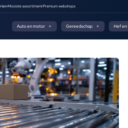
rken
Mooiste assortiment
Premium webshops
Auto en motor
Gereedschap
Hef en