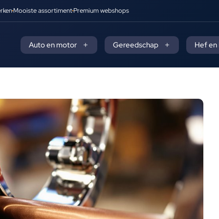
rken
Mooiste assortiment
Premium webshops
Auto en motor
Gereedschap
Hef en